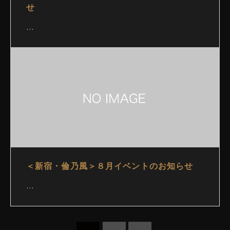
せ
…
＜新宿・倫乃風＞８月イベントのお知らせ
…